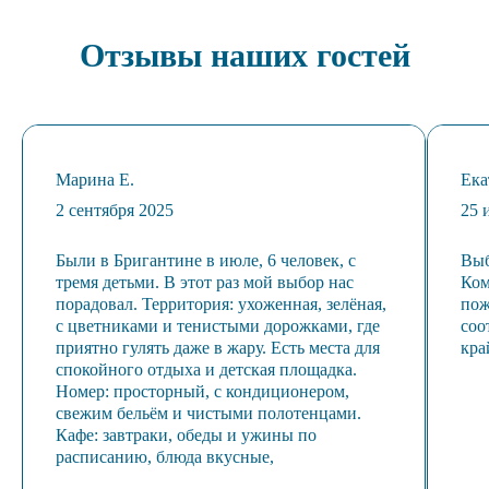
Отзывы наших гостей
Марина Е.
Ека
2 сентября 2025
25 
Были в Бригантине в июле, 6 человек, с
Выб
тремя детьми. В этот раз мой выбор нас
Ком
порадовал. Территория: ухоженная, зелёная,
пож
с цветниками и тенистыми дорожками, где
соо
приятно гулять даже в жару. Есть места для
кра
спокойного отдыха и детская площадка.
Номер: просторный, с кондиционером,
свежим бельём и чистыми полотенцами.
Кафе: завтраки, обеды и ужины по
расписанию, блюда вкусные,