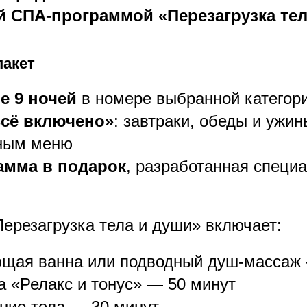
 СПА-программой «Перезагрузка тел
пакет
е 9 ночей
в номере выбранной категор
Всё включено»
: завтраки, обеды и ужин
ным меню
амма в подарок
, разработанная специ
ерезагрузка тела и души» включает:
щая ванна или подводный душ-массаж 
а «Релакс и тонус» — 50 минут
ние тела — 30 минут