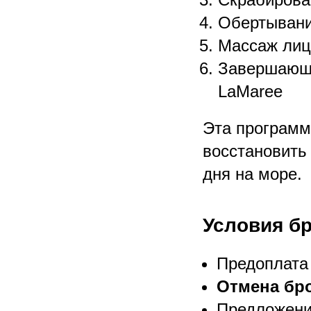
Обертывани
Массаж лиц
Завершающи
LaMaree
Эта программ
восстановить
дня на море.
Условия б
Предоплат
Отмена бр
Предложени