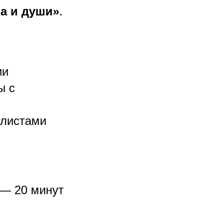
а и души»
.
ии
ы с
алистами
— 20 минут