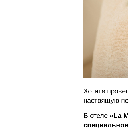
Хотите провес
настоящую пе
В отеле
«La M
специальное