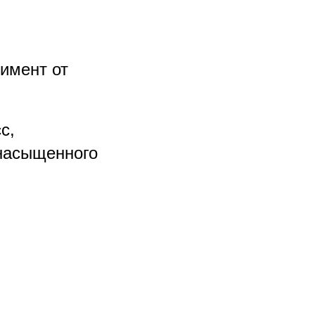
имент от
с,
 насыщенного