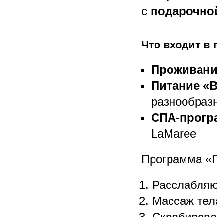
с
подарочной
Что входит в 
Проживани
Питание «
разнообраз
СПА-прогр
LaMaree
Программа «П
Расслабляю
Массаж тел
Скрабирова