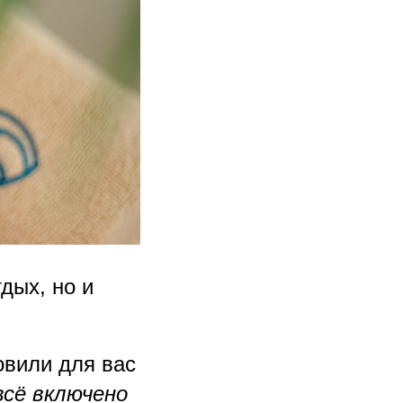
дых, но и
вили для вас
всё включено